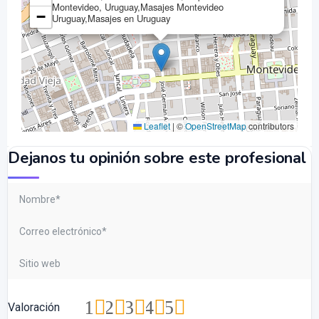
Montevideo, Uruguay,Masajes Montevideo
−
Uruguay,Masajes en Uruguay
Leaflet
|
©
OpenStreetMap
contributors
Dejanos tu opinión sobre este profesional
1
2
3
4
5
Valoración