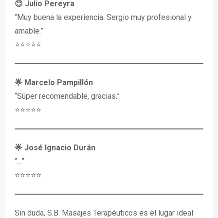
😊 Julio Pereyra
“Muy buena la experiencia. Sergio muy profesional y
amable.”
⭐️⭐️⭐️⭐️⭐️
🌟 Marcelo Pampillón
“Súper recomendable, gracias.”
⭐️⭐️⭐️⭐️⭐️
🌟 José Ignacio Durán
“…”
⭐️⭐️⭐️⭐️⭐️
Sin duda, S.B. Masajes Terapéuticos es el lugar ideal