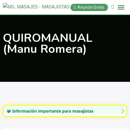
Saltar
Anuncio Gratis
al
contenido
QUIROMANUAL
(Manu Romera)
🧩 Información importante para masajistas