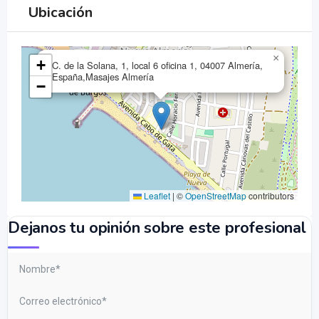
Ubicación
×
+
C. de la Solana, 1, local 6 oficina 1, 04007 Almería,
España,Masajes Almería
−
Leaflet
|
©
OpenStreetMap
contributors
Dejanos tu opinión sobre este profesional