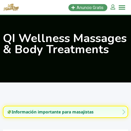
Saltar
Anuncio Gratis
al
contenido
QI Wellness Massages
& Body Treatments
Información importante para masajistas