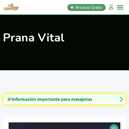
Saltar
Anuncio Gratis
al
contenido
Prana Vital
Información importante para masajistas