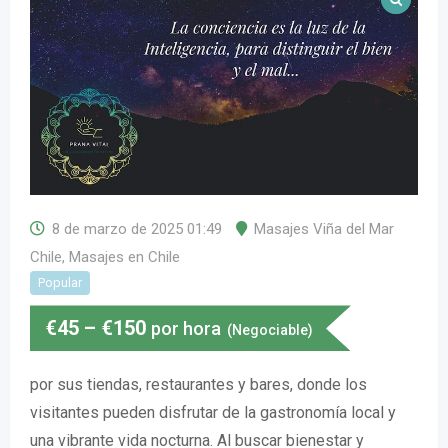
8 de marzo de 2025 01:49
Masajes Viña del Mar
Chile
,
Masajes en Chile
Popular
€
45
–
€
150
por hora
(Negociable)
por sus tiendas, restaurantes y bares, donde los
visitantes pueden disfrutar de la gastronomía local y
una vibrante vida nocturna. Al buscar bienestar y