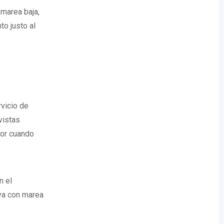
 marea baja,
to justo al
rvicio de
vistas
jor cuando
n el
ya con marea