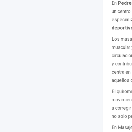
En
Pedre
un centro
especiali
deportiv
Los masaj
muscular 
circulació
y contribu
centra en
aquellos 
El quirom
movimient
a corregi
no solo pa
En Masaje