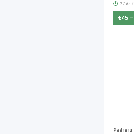
27 de 
€
45
–
Pedreru 