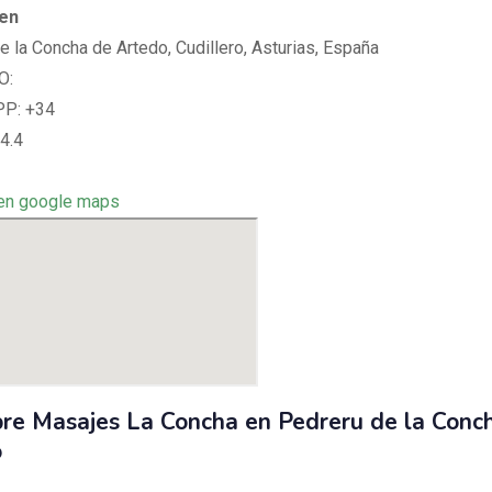
 en
e la Concha de Artedo, Cudillero, Asturias, España
O:
P: +34
4.4
en google maps
re Masajes La Concha en Pedreru de la Conc
o