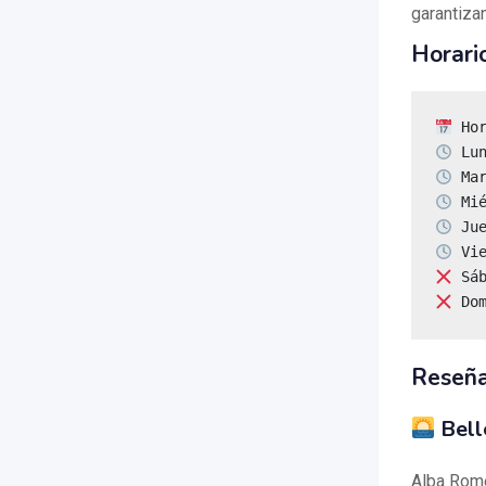
garantizan
Horari
 Do
Reseña
Bell
Alba Rom