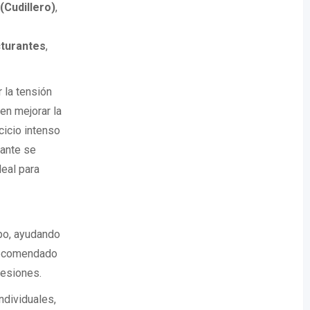
Cudillero)
,
turantes
,
 la tensión
en mejorar la
cicio intenso
rante se
deal para
rpo, ayudando
 recomendado
lesiones.
ndividuales,