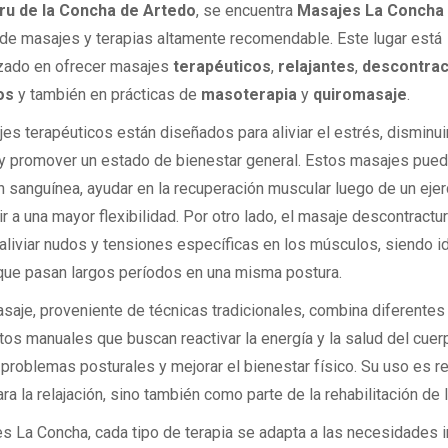
ru de la Concha de Artedo
, se encuentra
Masajes La Concha (
 de masajes y terapias altamente recomendable. Este lugar está
zado en ofrecer masajes
terapéuticos
,
relajantes
,
descontrac
os
y también en prácticas de
masoterapia
y
quiromasaje
.
es terapéuticos están diseñados para aliviar el estrés, disminuir
y promover un estado de bienestar general. Estos masajes pued
n sanguínea, ayudar en la recuperación muscular luego de un ejer
ir a una mayor flexibilidad. Por otro lado, el masaje descontractu
 aliviar nudos y tensiones específicas en los músculos, siendo i
que pasan largos períodos en una misma postura.
asaje, proveniente de técnicas tradicionales, combina diferentes
os manuales que buscan reactivar la energía y la salud del cue
r problemas posturales y mejorar el bienestar físico. Su uso es
ra la relajación, sino también como parte de la rehabilitación de 
s La Concha, cada tipo de terapia se adapta a las necesidades i