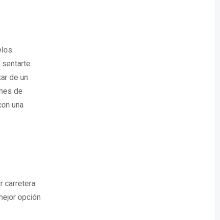
los.
sentarte.
tar de un
ines de
con una
r carretera
mejor opción