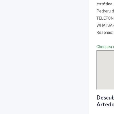
estética
Pedreru d
TELÉFON
WHATSAP
Reseñas: 
Chequea 
Descub
Arted