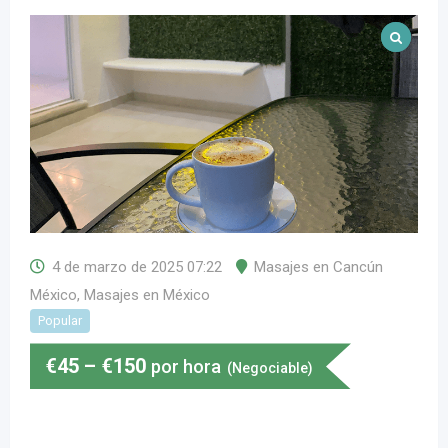
4 de marzo de 2025 07:22
Masajes en Cancún
México
,
Masajes en México
Popular
€
45
–
€
150
por hora
(Negociable)