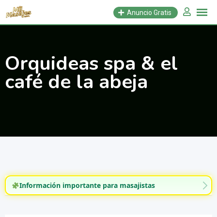
Saltar
Anuncio Gratis
al
contenido
Orquideas spa & el
café de la abeja
Información importante para masajistas