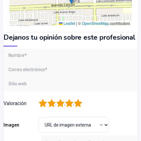
Leaflet
|
©
OpenStreetMap
contributors
Dejanos tu opinión sobre este profesional
1
2
3
4
5
Valoración
Imagen