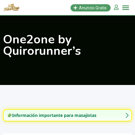
Saltar
Anuncio Gratis
al
contenido
One2one by
Quirorunner’s
Información importante para masajistas