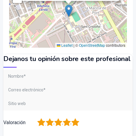
Leaflet
|
©
OpenStreetMap
contributors
Dejanos tu opinión sobre este profesional
1
2
3
4
5
Valoración