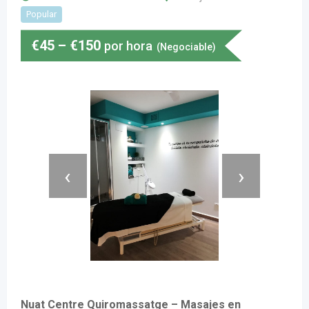
Popular
€
45
–
€
150
por hora
(Negociable)
‹
›
Nuat Centre Quiromassatge – Masajes en