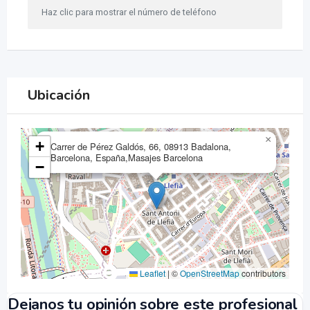
Haz clic para mostrar el número de teléfono
Ubicación
×
+
Carrer de Pérez Galdós, 66, 08913 Badalona,
Barcelona, España,Masajes Barcelona
−
Leaflet
|
©
OpenStreetMap
contributors
Dejanos tu opinión sobre este profesional