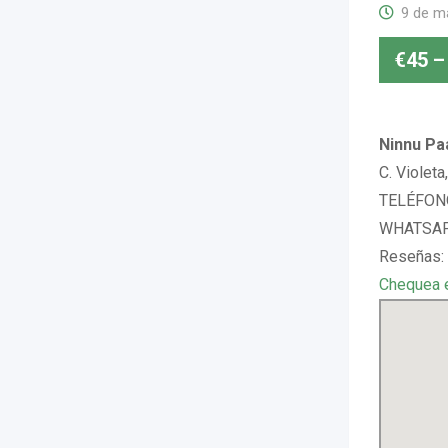
9 de m
€
45
–
Ninnu Paa
C. Violeta
TELÉFONO
WHATSAPP
Reseñas: 
Chequea 