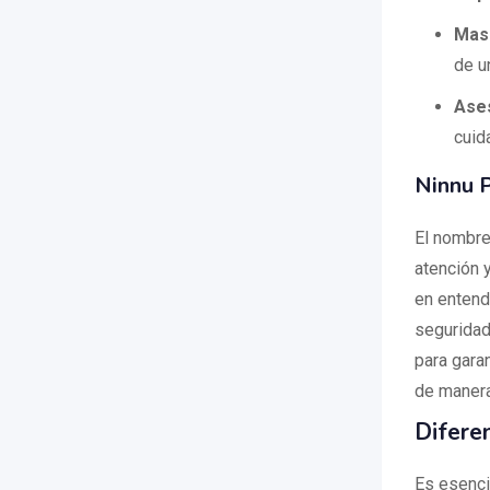
Masa
de u
Ases
cuid
Ninnu P
El nombre
atención 
en entend
seguridad
para gara
de manera
Diferen
Es esenci