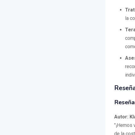
Trat
la c
Ter
comp
como
Ases
reco
indiv
Reseña
Reseña
Autor: K
"¡Hemos v
de la cos