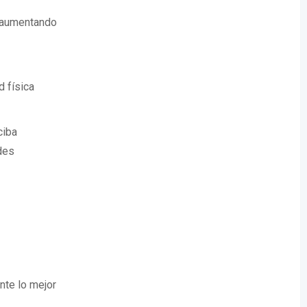
, aumentando
 física
ciba
des
nte lo mejor