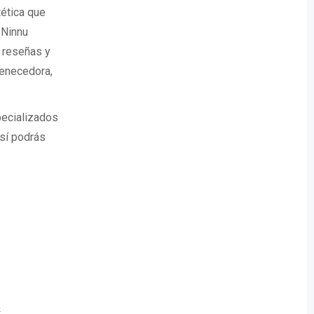
tética que
 Ninnu
s reseñas y
venecedora,
pecializados
sí podrás
&