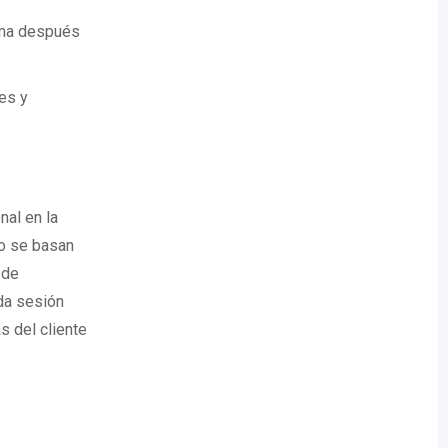
alma después
tes y
al en la
to se basan
 de
ada sesión
s del cliente