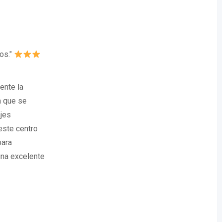
os."
ente la
a que se
jes
este centro
para
una excelente