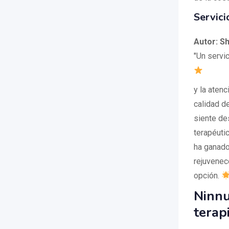
Servici
Autor: S
"Un servic
y la atenc
calidad d
siente de
terapéuti
ha ganado
rejuvenec
opción.
Ninnu
terap