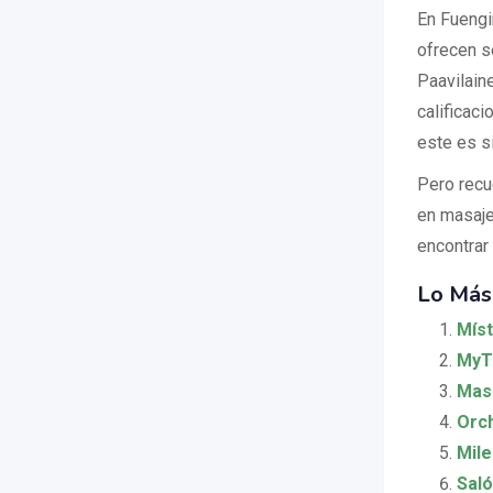
En Fuengi
ofrecen s
Paavilain
calificac
este es si
Pero recu
en masaje
encontrar
Lo Más
Míst
MyT
Masa
Orch
Mile
Sal