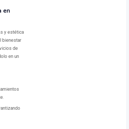
a en
s y estética
l bienestar
vicios de
dolo en un
atamientos
e.
arantizando