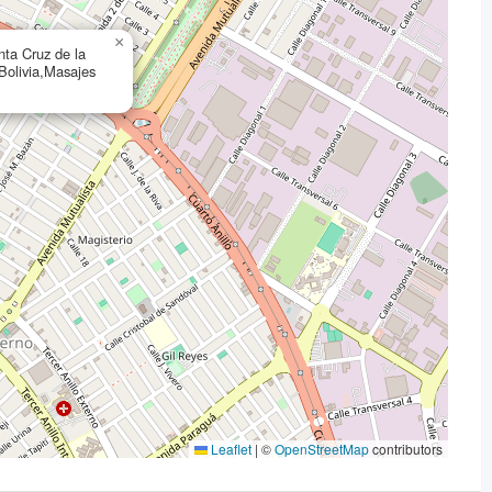
×
ta Cruz de la
Bolivia,Masajes
Leaflet
|
©
OpenStreetMap
contributors