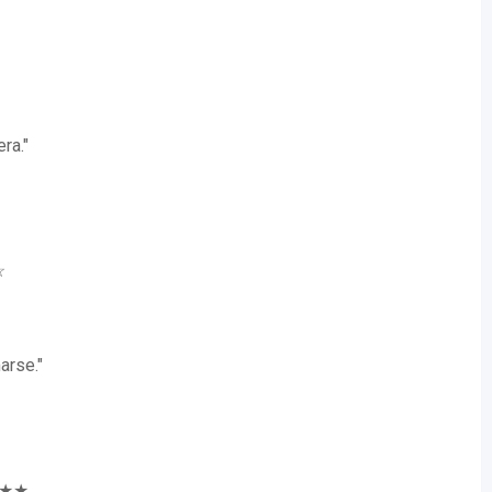
ra."
☆
arse."
★★★★