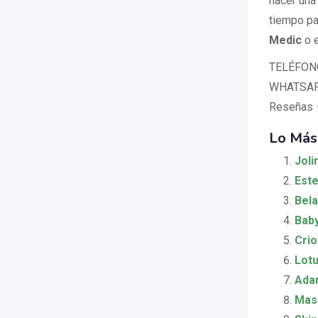
hacer una 
tiempo pa
Medic
o e
TELÉFONO:
WHATSAPP
Reseña
Lo Más
Joli
Este
Bela
Baby
Crio
Lotu
Ada
Masa