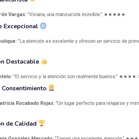
ón Vargas:
"Viviana, una manicurista increíble." ★★★★★
o Excepcional
utique:
"La atención es excelente y ofrecen un servicio de prime
★
ón Destacable
telo:
"El servicio y la atención son realmente buenos." ★★★★
y Consentimiento
atricia Rocabado Rojas:
"Un lugar perfecto para relajarse y mim
★
ón de Calidad
nia Gonzales Mercado:
"Tienen una excelente atención." ★