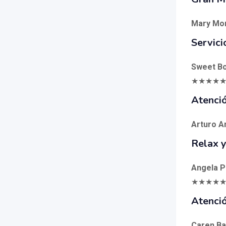
Mary Mor
Servici
Sweet Bo
★★★★
Atenci
Arturo An
Relax 
Angela P
★★★★
Atenci
Caren Ba