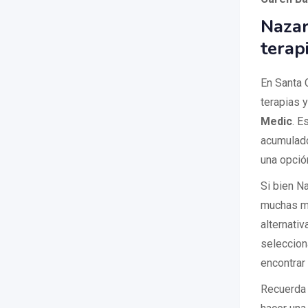
Nazar
terap
En Santa 
terapias 
Medic
. E
acumulado
una opció
Si bien N
muchas má
alternati
seleccion
encontrar
Recuerda 