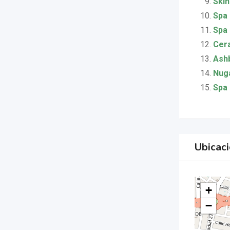
Skin
Spa 
Spa
Cera
Ashb
Nuga
Spa 
Ubicac
+
−