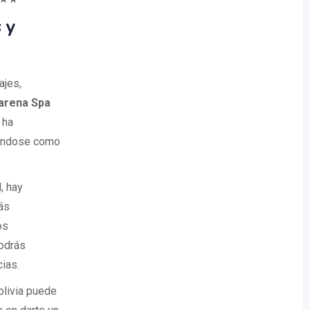
 y
ajes,
arena Spa
 ha
dándose como
, hay
ás
os
podrás
ias.
olivia puede