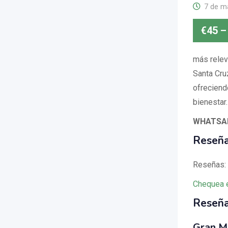
7 de m
€
45
–
más relev
Santa Cruz
ofreciendo
bienestar.
WHATSAP
Reseñ
Reseñas: 
Chequea 
Reseña
Gran M