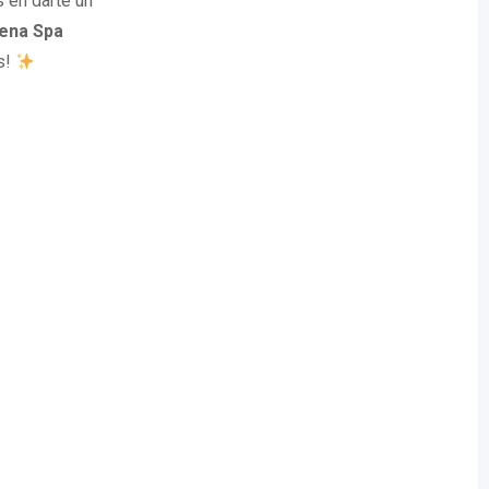
s en darte un
ena Spa
s!