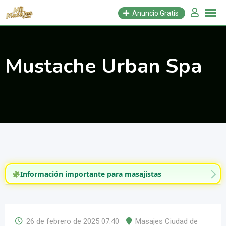
Saltar
Anuncio Gratis
al
contenido
Mustache Urban Spa
Información importante para masajistas
26 de febrero de 2025 07:40
Masajes Ciudad de