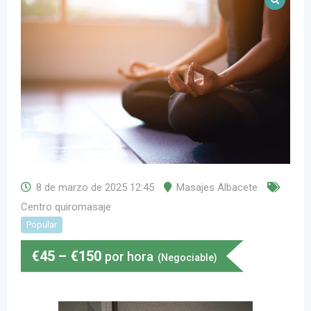
8 de marzo de 2025 12:45
Masajes Albacete
Centro quiromasaje
Popular
€
45
–
€
150
por hora
(Negociable)