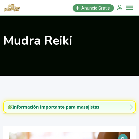
Saltar
Anuncio Gratis
al
contenido
Mudra Reiki
Información importante para masajistas