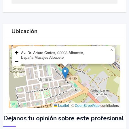
Ubicación
×
+
Av. Dr. Arturo Cortes, 02008 Albacete,
España,Masajes Albacete
−
Leaflet
|
©
OpenStreetMap
contributors
Dejanos tu opinión sobre este profesional