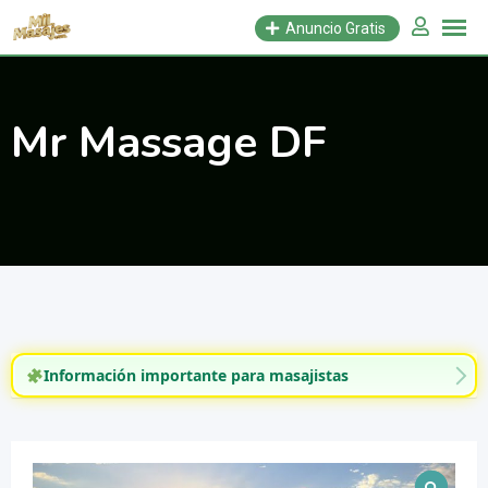
Saltar
Anuncio Gratis
al
contenido
Mr Massage DF
Información importante para masajistas