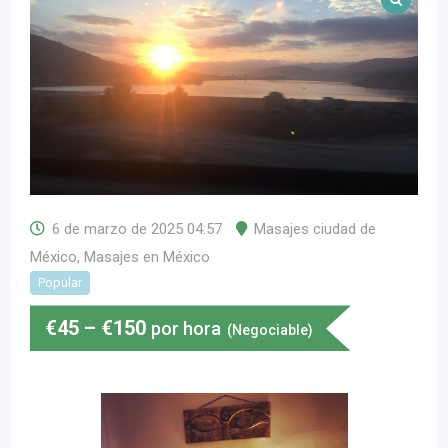
6 de marzo de 2025 04:57
Masajes ciudad de
México
,
Masajes en México
Popular
€
45
–
€
150
por hora
(Negociable)