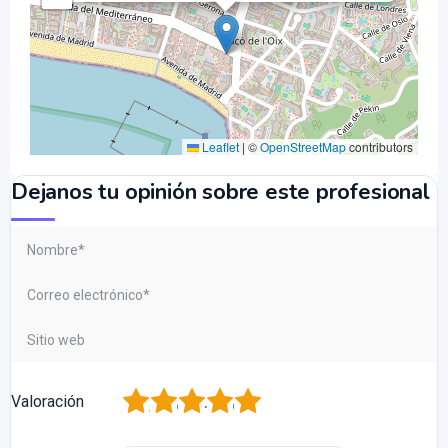
Leaflet
|
©
OpenStreetMap
contributors
Dejanos tu opinión sobre este profesional
1
2
3
4
5
Valoración