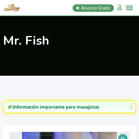
Saltar
Anuncio Gratis
al
contenido
Mr. Fish
Información importante para masajistas