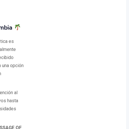
ombia
tica es
ealmente
ecibido
n una opción
n
ención al
vos hasta
esidades
SSAGE OF