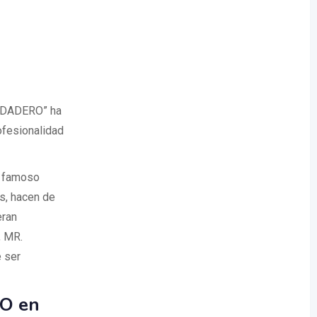
RODADERO” ha
ofesionalidad
l famoso
s, hacen de
eran
, MR.
 ser
O en