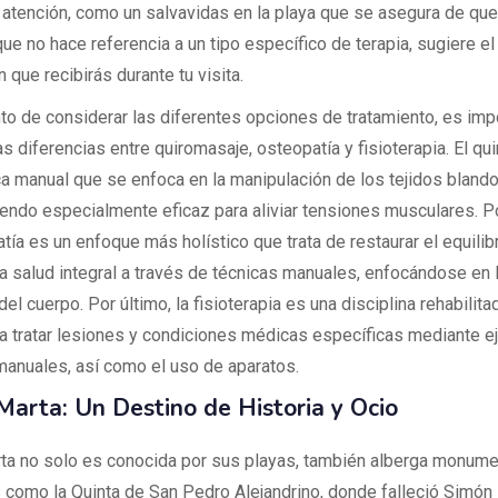
 atención, como un salvavidas en la playa que se asegura de que
ue no hace referencia a un tipo específico de terapia, sugiere el
n que recibirás durante tu visita.
o de considerar las diferentes opciones de tratamiento, es imp
s diferencias entre quiromasaje, osteopatía y fisioterapia. El q
ca manual que se enfoca en la manipulación de los tejidos bland
iendo especialmente eficaz para aliviar tensiones musculares. Po
tía es un enfoque más holístico que trata de restaurar el equilibr
la salud integral a través de técnicas manuales, enfocándose en l
del cuerpo. Por último, la fisioterapia es una disciplina rehabilit
ara tratar lesiones y condiciones médicas específicas mediante ej
manuales, así como el uso de aparatos.
Marta: Un Destino de Historia y Ocio
ta no solo es conocida por sus playas, también alberga monum
 como la Quinta de San Pedro Alejandrino, donde falleció Simón B