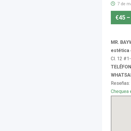
7 de m
€
45
–
MR. BAY
estética
Cl. 12 #1
TELÉFON
WHATSAP
Reseñas:
Chequea 