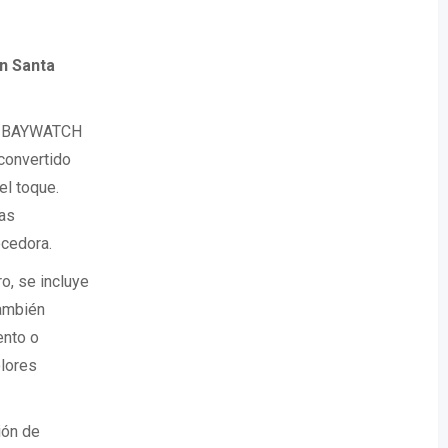
n Santa
R. BAYWATCH
convertido
el toque.
las
ecedora.
o, se incluye
También
ento o
olores
ón de