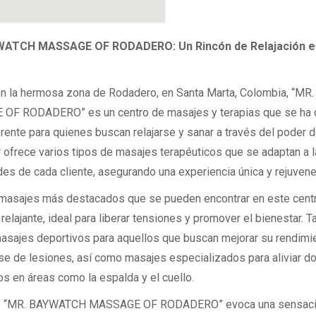
ATCH MASSAGE OF RODADERO: Un Rincón de Relajación e
n la hermosa zona de Rodadero, en Santa Marta, Colombia, “M
OF RODADERO” es un centro de masajes y terapias que se ha 
rente para quienes buscan relajarse y sanar a través del poder d
r ofrece varios tipos de masajes terapéuticos que se adaptan a 
es de cada cliente, asegurando una experiencia única y rejuven
 masajes más destacados que se pueden encontrar en este centr
relajante, ideal para liberar tensiones y promover el bienestar. 
asajes deportivos para aquellos que buscan mejorar su rendimi
se de lesiones, así como masajes especializados para aliviar d
os en áreas como la espalda y el cuello.
e “MR. BAYWATCH MASSAGE OF RODADERO” evoca una sensaci