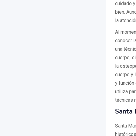
cuidado y
bien. Aunq
la atenció
Al moment
conocer la
una técni
cuerpo, s
la osteopa
cuerpo y 
y función 
utiliza p
técnicas 
Santa 
Santa Mar
históricos