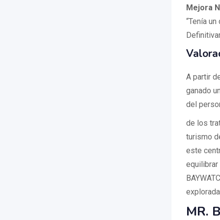
Mejora N
“Tenía un
Definitiv
Valora
A partir
ganado un
del person
de los tr
turismo d
este cent
equilibra
BAYWATCH
explorada
MR. 