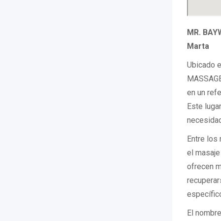
MR. BAYW
Marta
Ubicado e
MASSAGE 
en un refe
Este luga
necesidad
Entre los
el masaje 
ofrecen m
recuperar
específic
El nombr