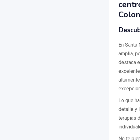
centr
Colo
Descub
En Santa 
amplia, p
destaca 
excelente
altamente
excepcion
Lo que ha
detalle y
terapias 
individual
No te pie