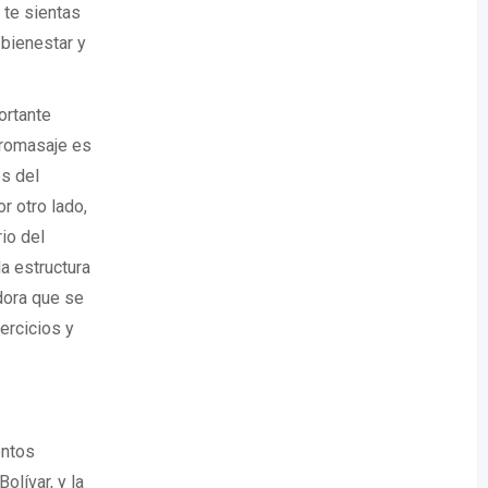
 te sientas
 bienestar y
ortante
uiromasaje es
os del
r otro lado,
io del
a estructura
adora que se
ercicios y
entos
olívar, y la