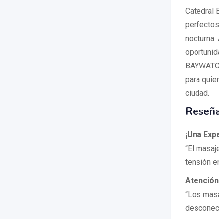
Catedral 
perfectos 
nocturna.
oportunid
BAYWATCH
para quie
ciudad.
Reseña
¡Una Expe
“El masaj
tensión en
Atención
“Los masa
desconect