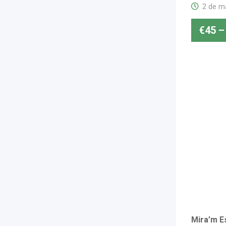
2 de m
€
45
–
Mira’m Es