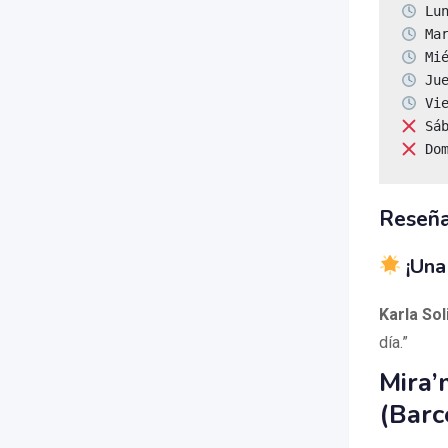
 Do
Reseña
¡Una 
Karla Sol
día.”
Mira’
(Barc