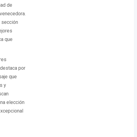
dad de
uvenecedora.
a sección
ejores
ca que
res
 destaca por
saje que
s y
scan
una elección
excepcional