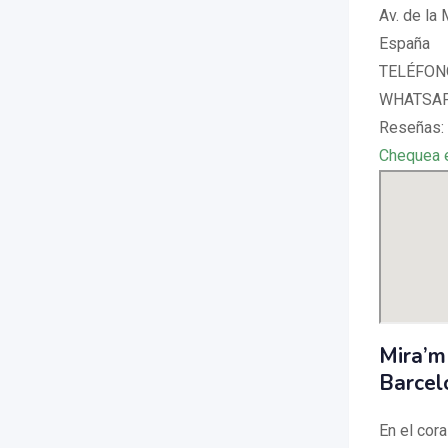
Av. de la
España
TELÉFONO
WHATSAPP
Reseñas: 
Chequea 
Mira’m
Barcel
En el cor