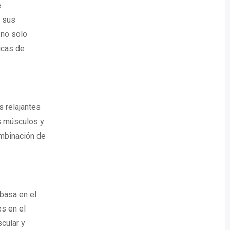
e
e sus
 no solo
icas de
 relajantes
s músculos y
ombinación de
basa en el
s en el
cular y