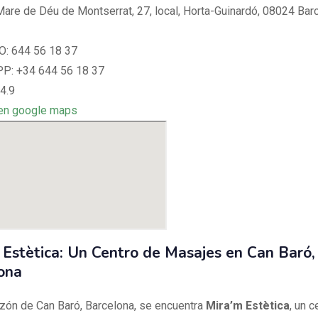
 Mare de Déu de Montserrat, 27, local, Horta-Guinardó, 08024 Bar
: 644 56 18 37
: +34 644 56 18 37
4.9
en google maps
 Estètica: Un Centro de Masajes en Can Baró,
ona
azón de Can Baró, Barcelona, se encuentra
Mira’m Estètica
, un c