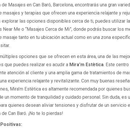
a de Masajes en Can Baró, Barcelona, encontrarás una gran varie
e masajes y terapias que ofrecen una experiencia relajante y rej
explorar las opciones disponibles cerca de ti, puedes utilizar l
Near Me o “Masajes Cerca de Mi”, donde podrás buscar los m
e masaje tanto en tu ubicación actual como en una zona específi
itar.
 múltiples opciones que se ofrecen en esta área, una de las mejo
es que puedes realizar es acudir a
Mira’m Estètica
. Este centro
nte atención al cliente y una amplia gama de tratamientos de ma
una experiencia relajante y revitalizante. Con muy buenas reseña
iones, Mira’m Estètica es altamente recomendada por quienes bu
 de un momento de tranquilidad y cuidado personal. Sin duda, es 
para quienes desean aliviar tensiones y disfrutar de un servicio 
 de Can Baró. ¡No te lo pierdas!
Positivas: