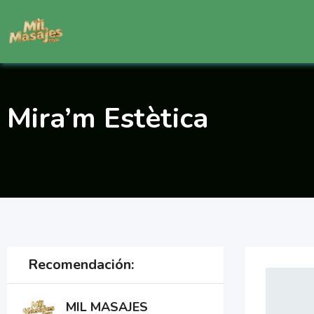
Saltar
al
contenido
Mira’m Estètica
Recomendación:
MIL MASAJES