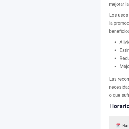
mejorar la
Los usos 
la promoci
beneficio
Aliv
Esti
Redu
Mejo
Las recom
necesidad
o que suf
Horario