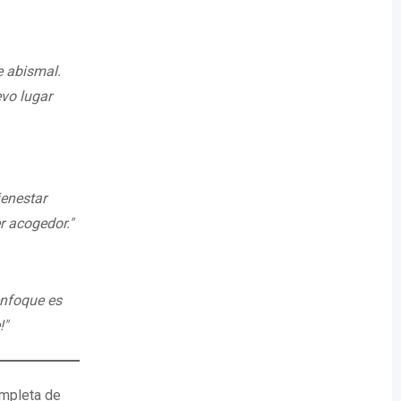
e abismal.
evo lugar
ienestar
r acogedor."
 enfoque es
!"
ompleta de