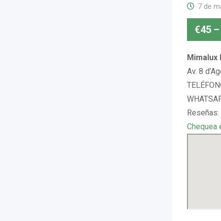
7 de m
€
45
–
Mimalux I
Av. 8 d’Ag
TELÉFONO
WHATSAP
Reseñas:
Chequea 