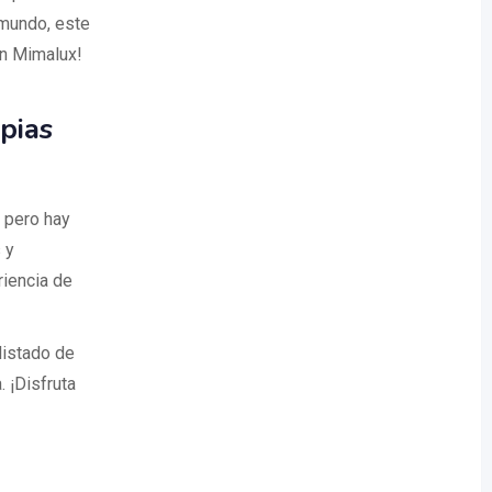
 mundo, este
en Mimalux!
pias
, pero hay
 y
riencia de
listado de
 ¡Disfruta