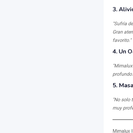
3.
Aliv
"Sufría de
Gran aten
favorito."
4.
Un Oa
"Mimalux 
profundo.
5.
Masa
"No solo t
muy profe
Mimalux I