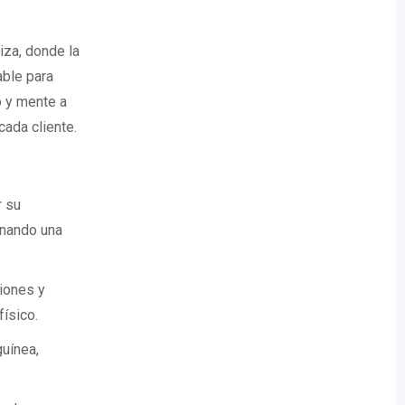
iza, donde la
able para
o y mente a
ada cliente.
r su
onando una
siones y
físico.
guínea,