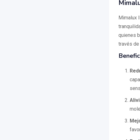
Mimalu
Mimalux I
tranquili
quienes b
través de
Benefic
Redu
capa
sens
Aliv
mole
Mejo
favo