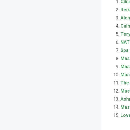
Clín
Reik
Alch
Calm
Tery
NAT
Spa 
Mass
Mass
Masa
The 
Masa
Ashr
Mas
Love