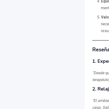
Equi
ment
Valo
nece
resu
Reseña
1.
Expe
"Desde qu
terapéutic
2.
Rela
"El ambie
casa. Sal