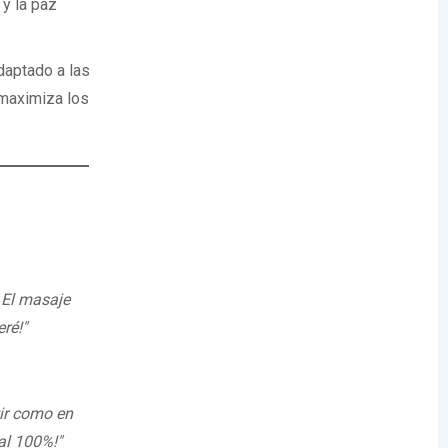
 y la paz
daptado a las
maximiza los
 El masaje
ré!"
tir como en
al 100%!"