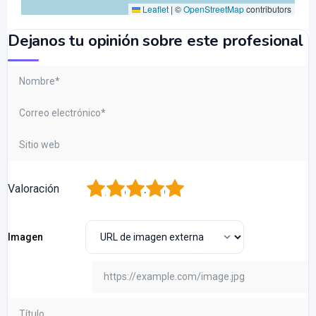
Leaflet
|
©
OpenStreetMap
contributors
Dejanos tu opinión sobre este profesional
1
2
3
4
5
Valoración
Imagen