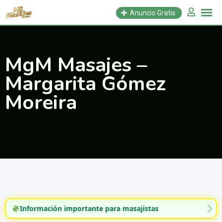
Saltar
Anuncio Gratis
al
contenido
MgM Masajes –
Margarita Gómez
Moreira
Información importante para masajistas