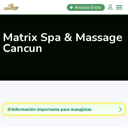
Saltar
Anuncio Gratis
al
contenido
Matrix Spa & Massage
Cancun
Información importante para masajistas