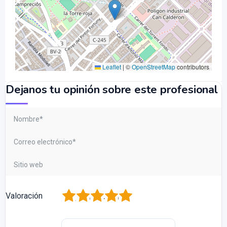
Leaflet
|
©
OpenStreetMap
contributors
Dejanos tu opinión sobre este profesional
1
2
3
4
5
Valoración