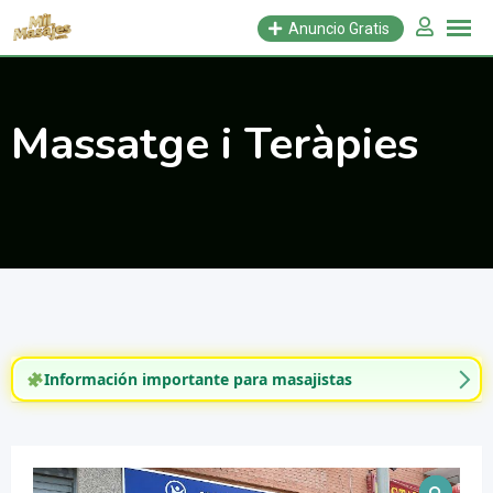
Saltar
Anuncio Gratis
al
contenido
Massatge i Teràpies
Información importante para masajistas