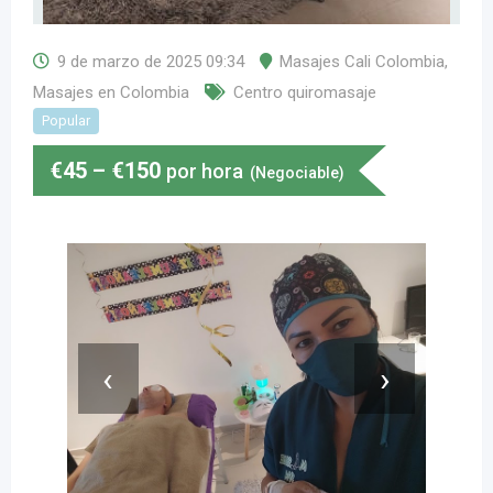
9 de marzo de 2025 09:34
Masajes Cali Colombia
,
Masajes en Colombia
Centro quiromasaje
Popular
€
45
–
€
150
por hora
(Negociable)
‹
›