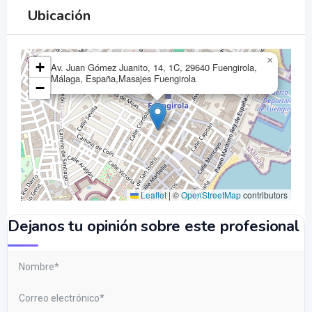
Ubicación
×
+
Av. Juan Gómez Juanito, 14, 1C, 29640 Fuengirola,
Málaga, España,Masajes Fuengirola
−
Leaflet
|
©
OpenStreetMap
contributors
Dejanos tu opinión sobre este profesional