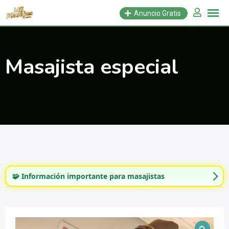
Saltar
Anuncio Gratis
al
contenido
Masajista especial
🧩 Información importante para masajistas