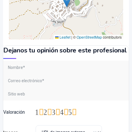
Leaflet
|
©
OpenStreetMap
contributors
Dejanos tu opinión sobre este profesional
1
2
3
4
5
Valoración