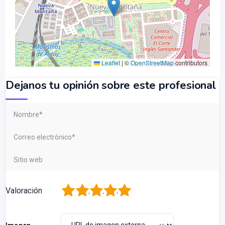
Leaflet
|
©
OpenStreetMap
contributors
Dejanos tu opinión sobre este profesional
1
2
3
4
5
Valoración