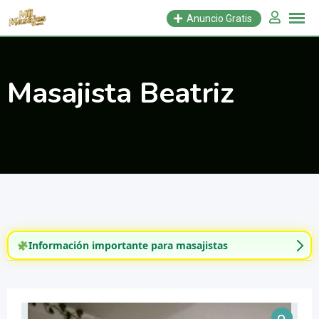
Saltar
Anuncio Gratis
al
contenido
Masajista Beatriz
Información importante para masajistas