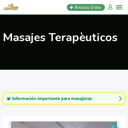
Saltar
Anuncio Gratis
al
contenido
Masajes Terapèuticos
🧩 Información importante para masajistas