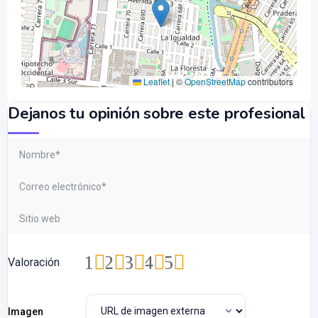
Leaflet
|
©
OpenStreetMap
contributors
Dejanos tu opinión sobre este profesional
1
2
3
4
5
Valoración
Imagen