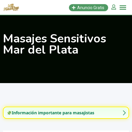
Saltar
Anuncio Gratis
al
contenido
Masajes Sensitivos
Mar del Plata
Información importante para masajistas