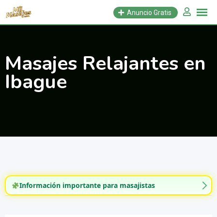
Saltar
Anuncio Gratis
al
contenido
Masajes Relajantes en
Ibague
Información importante para masajistas