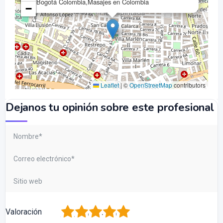
Bogotá Colombia,Masajes en Colombia
−
Leaflet
|
©
OpenStreetMap
contributors
Dejanos tu opinión sobre este profesional
1
2
3
4
5
Valoración