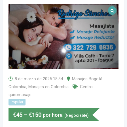
8 de marzo de 2025 18:34
Masajes Bogotá
Colombia
,
Masajes en Colombia
Centro
quiromasaje
Popular
€
45
–
€
150
por hora
(Negociable)