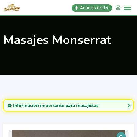
Saltar
Anuncio Gratis
al
contenido
Masajes Monserrat
🧩 Información importante para masajistas