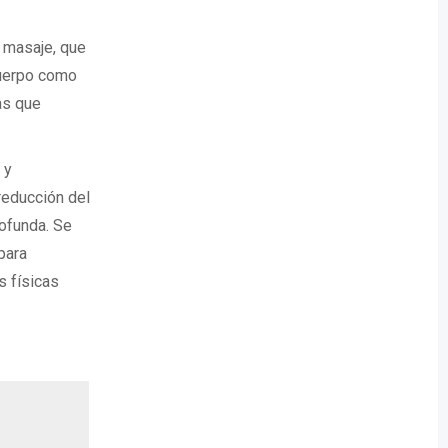
 masaje, que
 cuerpo como
as que
 y
 reducción del
rofunda. Se
para
s físicas