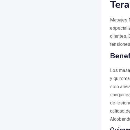
Tera
Masajes M
especiali
clientes.
tensiones
Benef
Los masaj
y quiroma
solo alivi
sanguínea
de lesion
calidad d
Alcobend