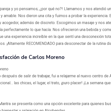
 pareja y yo pensamos; ¿por qué no?! Llamamos y nos atendió u
y amable. Nos dieron una cita y fuimos a probar la experiencia. E
y acogedor, además de discreto. Escogimos un masaje y nos ate
ía perfectamente lo que hacía. Nos ofrecieron una bebida y com
ue una experiencia increíble en la que sentí una desconexión tot
dos. ¡Altamente RECOMENDADO para desconectar de la rutina dia
sfacción de Carlos Moreno
oreno
o después de salir de trabajar, fui a relajarme al nuevo centro de
ional… las chicas, el lugar, el trato, ¡puro placer! ¡La semana qu
antra se presenta como una opción excelente para quienes bu
e bienestar y relajación en Alcobendas.