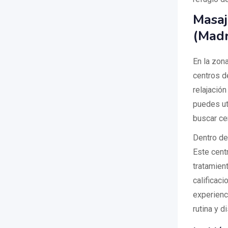
Masaj
(Madr
En la zon
centros d
relajación
puedes ut
buscar ce
Dentro de
Este cent
tratamien
calificac
experienc
rutina y 