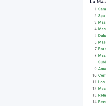
Lo Más
Sam
Spa 
Masa
Mas
Dulc
Masa
Bora
Masa
Subl
Ama
Cent
Los 
Masa
Rela
Beer