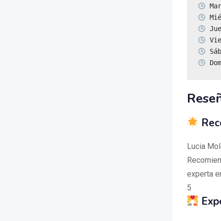
 Do
Reseñ
Reco
Lucia Mol
Recomiend
experta e
5
Expe