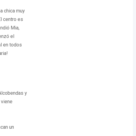
na chica muy
l centro es
ndió Mia,
enzó el
al en todos
ria!
 Alcobendas y
e viene
scan un