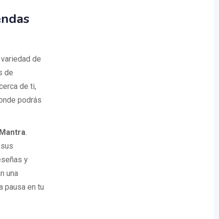
endas
 variedad de
s de
erca de ti,
donde podrás
Mantra
.
 sus
reseñas y
an una
a pausa en tu