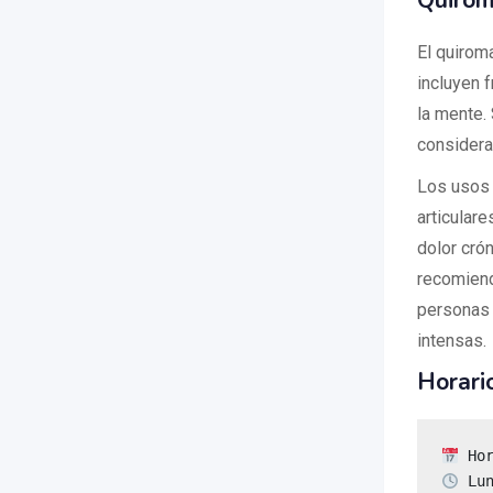
Quirom
El quirom
incluyen f
la mente.
considera
Los usos 
articulare
dolor crón
recomiend
personas 
intensas.
Horari