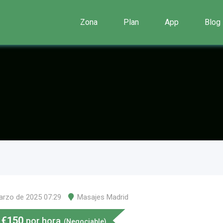
Zona
Plan
App
Blog
arzo de 2025 07:29
Masajes Madrid
€
150
por hora
(Negociable)