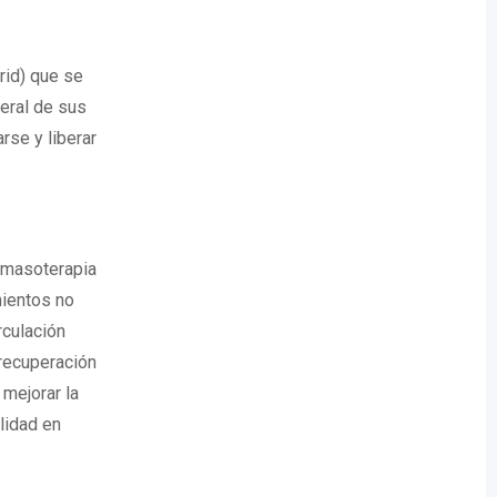
id) que se
eral de sus
rse y liberar
a masoterapia
mientos no
rculación
recuperación
mejorar la
lidad en