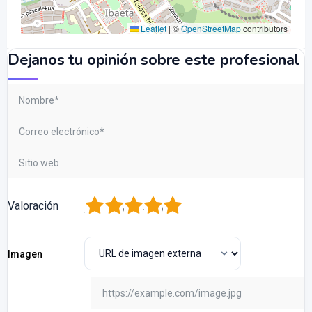
Leaflet
|
©
OpenStreetMap
contributors
Dejanos tu opinión sobre este profesional
1
2
3
4
5
Valoración
Imagen