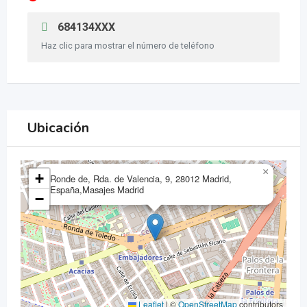
684134XXX
Haz clic para mostrar el número de teléfono
Ubicación
×
+
Ronde de, Rda. de Valencia, 9, 28012 Madrid,
España,Masajes Madrid
−
Leaflet
|
©
OpenStreetMap
contributors