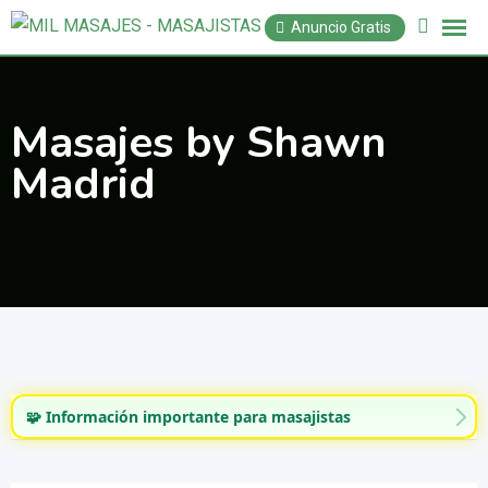
Saltar
Anuncio Gratis
al
contenido
Masajes by Shawn
Madrid
🧩 Información importante para masajistas