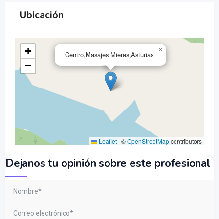
Ubicación
+
×
Centro,Masajes Mieres,Asturias
−
Leaflet
|
©
OpenStreetMap
contributors
Dejanos tu opinión sobre este profesional