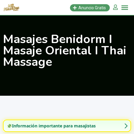
Saltar
Anuncio Gratis
al
contenido
Masajes Benidorm I
Masaje Oriental I Thai
Massage
Información importante para masajistas