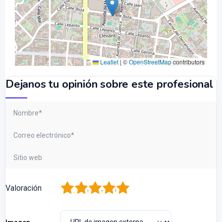
Leaflet
|
©
OpenStreetMap
contributors
Dejanos tu opinión sobre este profesional
1
2
3
4
5
Valoración