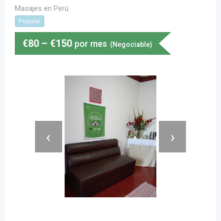
Masajes en Perú
Popular
€
80
–
€
150
por mes
(Negociable)
‹
›