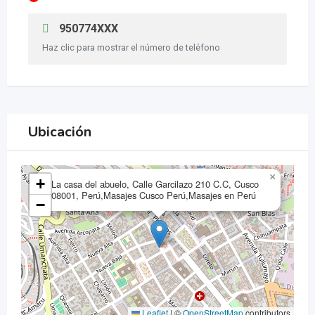
950774XXX
Haz clic para mostrar el número de teléfono
Ubicación
×
+
La casa del abuelo, Calle Garcilazo 210 C.C, Cusco
08001, Perú,Masajes Cusco Perú,Masajes en Perú
−
Leaflet
|
©
OpenStreetMap
contributors