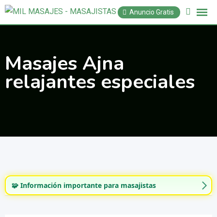
Saltar
Anuncio Gratis
al
contenido
Masajes Ajna
relajantes especiales
🧩 Información importante para masajistas