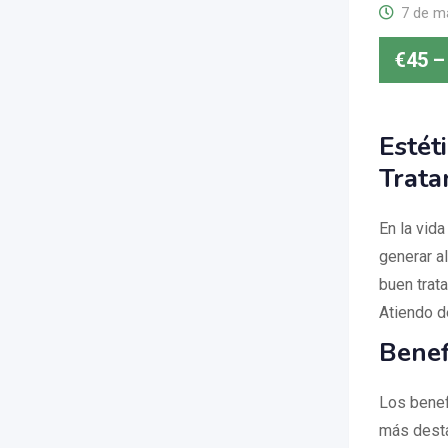
7 de m
€
45
–
Estét
Trata
En la vid
generar a
buen trat
Atiendo d
Benef
Los benef
más desta