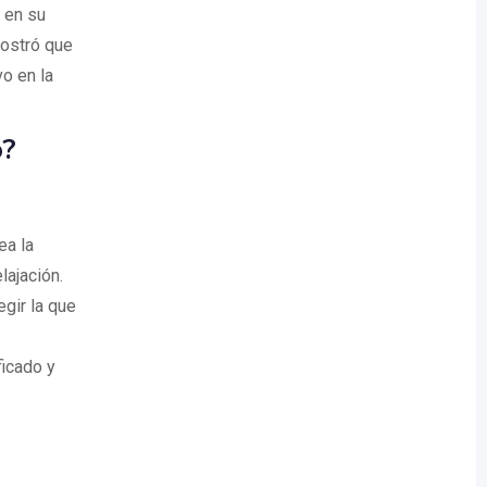
 en su
stró que
vo en la
o?
:
ea la
lajación.
gir la que
ficado y