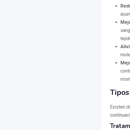
Redu
acum
Mejo
sang
tejid
Aliv
mole
Mejo
cont
mis
Tipos
Existen di
continuac
Tratam