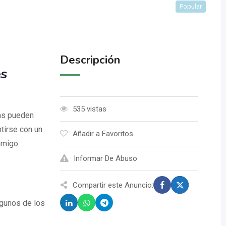
Popular
Descripción
es
535 vistas
ias pueden
tirse con un
Añadir a Favoritos
nmigo.
Informar De Abuso
Compartir este Anuncio:
lgunos de los