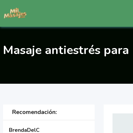
Saltar
al
contenido
Masaje antiestrés para 
Recomendación:
BrendaDelC