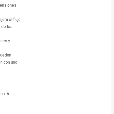
tensiones
jora el flujo
 de los
ones y
pueden
ón con uno
ico. A