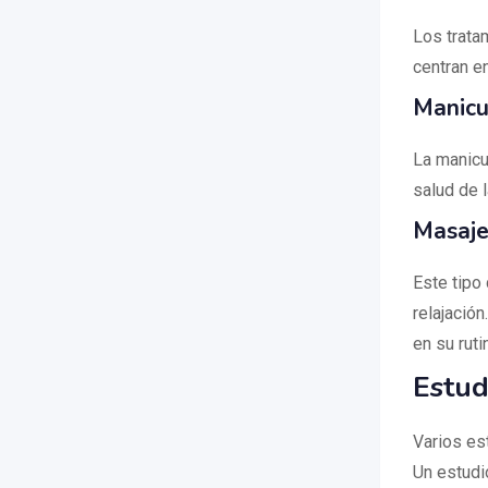
Los trata
centran en
Manicu
La manicu
salud de l
Masaje
Este tipo
relajació
en su ruti
Estud
Varios es
Un estudi