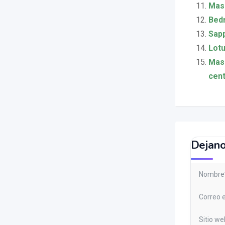
Masa
Bedr
Sapp
Lotu
Masa
cent
Dejano