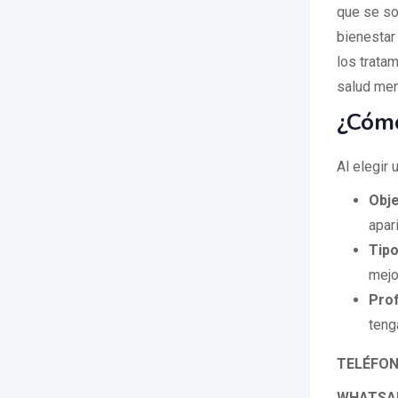
que se so
bienestar
los tratam
salud ment
¿Cómo
Al elegir 
Obje
apar
Tipo
mejo
Prof
teng
TELÉFON
WHATSA