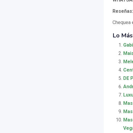
Reseñas
Chequea 
Lo Más
Gabi
Mais
Mele
Cent
DE P
Andr
Luxu
Masa
Masa
Masa
Veg