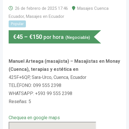
26 de febrero de 2025 17:46
Masajes Cuenca
Ecuador
,
Masajes en Ecuador
Popular
€
45
–
€
150
por hora
(Negociable)
Manuel Arteaga (masajista) – Masajistas en Monay
(Cuenca), terapias y estética en
425F+6QP, Sara-Urco, Cuenca, Ecuador
TELÉFONO: 099 555 2398
WHATSAPP: +593 99 555 2398
Reseñas: 5
Chequea en google maps