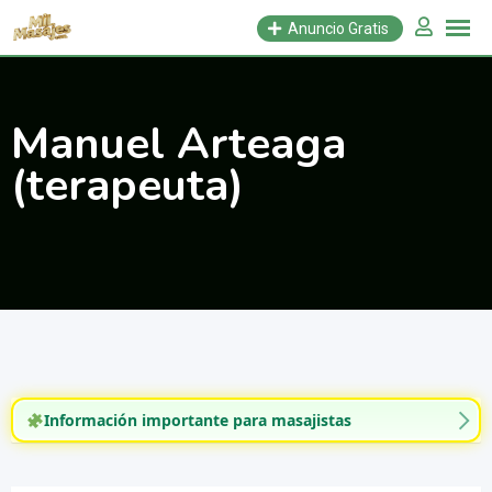
Saltar
Anuncio Gratis
al
contenido
Manuel Arteaga
(terapeuta)
Información importante para masajistas