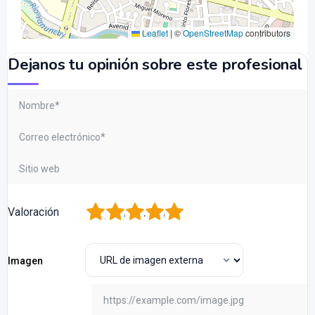
Leaflet
|
©
OpenStreetMap
contributors
Dejanos tu opinión sobre este profesional
1
2
3
4
5
Valoración
Imagen