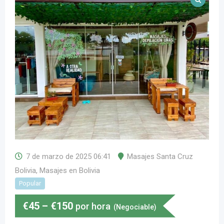
7 de marzo de 2025 06:41
Masajes Santa Cruz
Bolivia
,
Masajes en Bolivia
Popular
€
45
–
€
150
por hora
(Negociable)