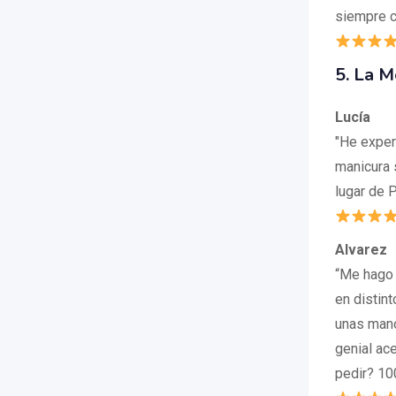
siempre c
5. La 
Lucía
"He exper
manicura 
lugar de 
Alvarez
“Me hago
en distint
unas mano
genial ac
pedir? 1