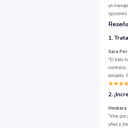
un masaje
opciones e
Reseña
1. Trat
Sara Per
"El trato 
contrario
encanto. R
2. ¡Inc
Henkara 
"Vine por
uñas y ¡h