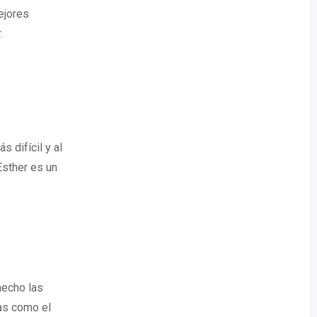
ejores
.
s difícil y al
Esther es un
hecho las
as como el