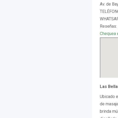
Av. de Ba
TELÉFONO
WHATSAPP
Reseñas: 
Chequea 
Las Bell
Ubicado e
de masaje
brinda múl