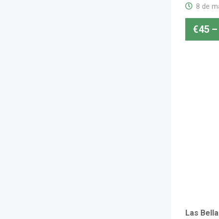
8 de m
€
45
–
Las Bell