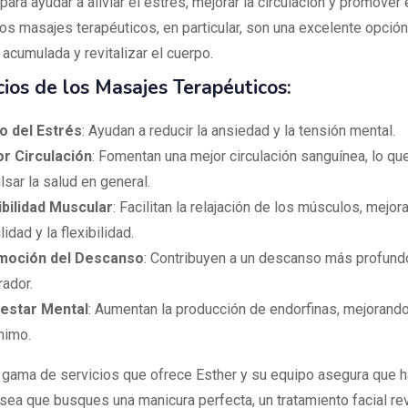
ara ayudar a aliviar el estrés, mejorar la circulación y promover 
os masajes terapéuticos, en particular, son una excelente opción 
 acumulada y revitalizar el cuerpo.
cios de los Masajes Terapéuticos:
io del Estrés
: Ayudan a reducir la ansiedad y la tensión mental.
r Circulación
: Fomentan una mejor circulación sanguínea, lo q
lsar la salud en general.
ibilidad Muscular
: Facilitan la relajación de los músculos, mejor
idad y la flexibilidad.
moción del Descanso
: Contribuyen a un descanso más profund
rador.
estar Mental
: Aumentan la producción de endorfinas, mejorando
nimo.
 gama de servicios que ofrece Esther y su equipo asegura que h
sea que busques una manicura perfecta, un tratamiento facial rev