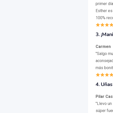
primer día
Esther es
100% rec
3. ¡Man
Carmen
"Salgo muy
aconsejad
más bonit
4. Uñas
Pilar Cas
"Llevo un
súper fue