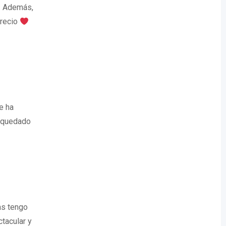
a. Además,
precio
e ha
r quedado
as tengo
tacular y