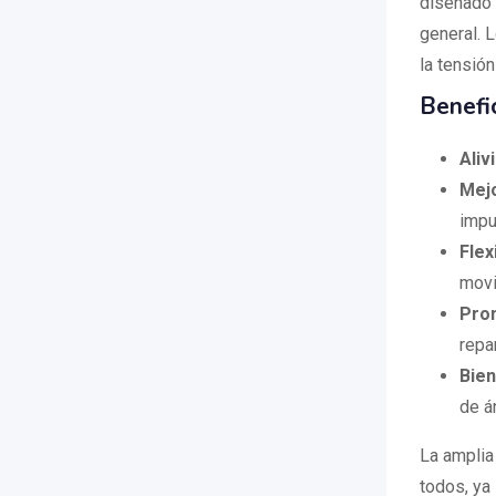
diseñado p
general. L
la tensión
Benefi
Aliv
Mejo
impu
Flex
movil
Pro
repa
Bien
de á
La amplia
todos, ya 