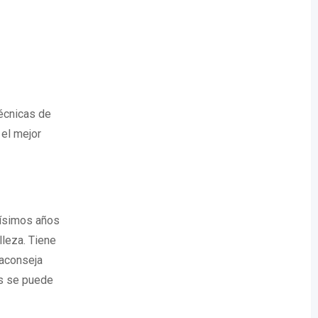
écnicas de
el mejor
ísimos años
lleza. Tiene
 aconseja
ás se puede