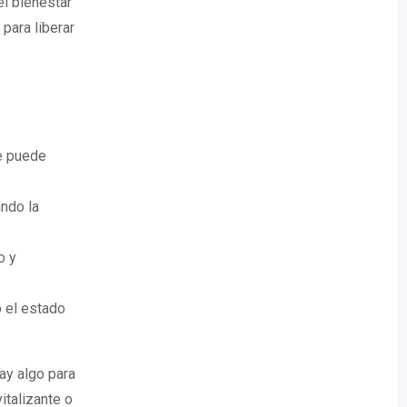
el bienestar
para liberar
ue puede
ando la
o y
 el estado
ay algo para
italizante o