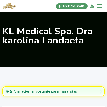
Saltar
Anuncio Gratis
al
contenido
KL Medical Spa. Dra
karolina Landaeta
🧩 Información importante para masajistas