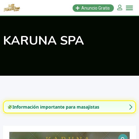
Saltar
Anuncio Gratis
al
contenido
KARUNA SPA
Información importante para masajistas