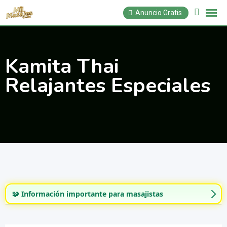
Saltar
Anuncio Gratis
al
contenido
Kamita Thai
Relajantes Especiales
🧩 Información importante para masajistas