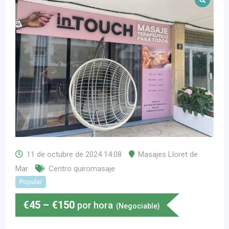
11 de octubre de 2024 14:08
Masajes Lloret de
Mar
Centro quiromasaje
Popular
€
45
–
€
150
por hora
(Negociable)