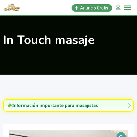
Saltar
Anuncio Gratis
al
contenido
In Touch masaje
Información importante para masajistas