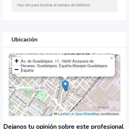
Haz clic para mostrar el número de teléfono
Ubicación
×
+
Av. de Guadalajara, 17, 19200 Azuqueca de
Henares, Guadalajara, España,Masajes Guadalajara
−
España
Leaflet
|
©
OpenStreetMap
contributors
Dejanos tu opinión sobre este profesional