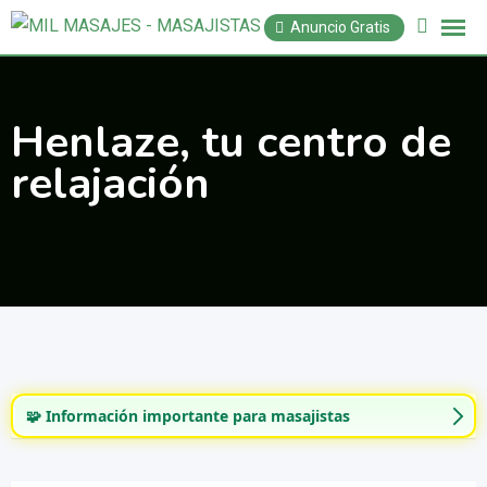
Saltar
Anuncio Gratis
al
contenido
Henlaze, tu centro de
relajación
🧩 Información importante para masajistas