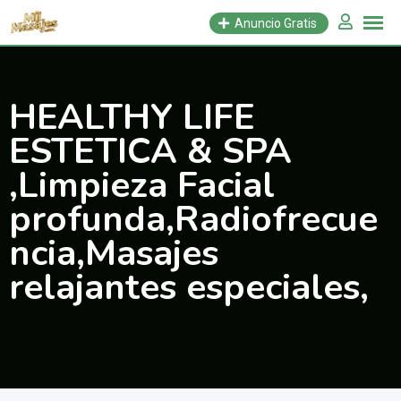
Saltar
Anuncio Gratis
al
contenido
HEALTHY LIFE
ESTETICA & SPA
,Limpieza Facial
profunda,Radiofrecue
ncia,Masajes
relajantes especiales,