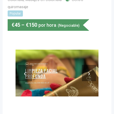
quiromasaje
Popular
€
45
–
€
150
por hora
(Negociable)
‹
›