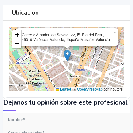
Ubicación
×
+
Carrer d'Amadeu de Savoia, 22, El Pla del Real,
46010 València, Valencia, España,Masajes Valencia
−
Leaflet
|
©
OpenStreetMap
contributors
Dejanos tu opinión sobre este profesional