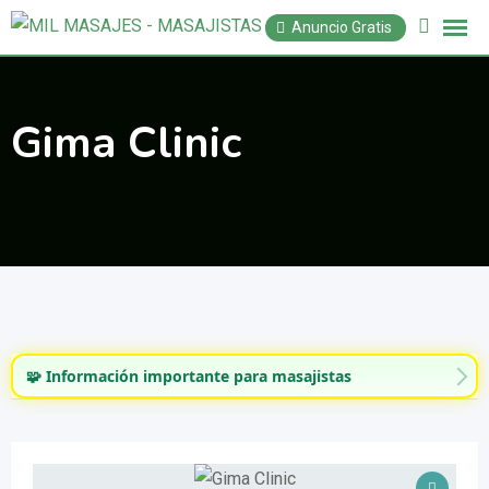
Saltar
Anuncio Gratis
al
contenido
Gima Clinic
🧩 Información importante para masajistas