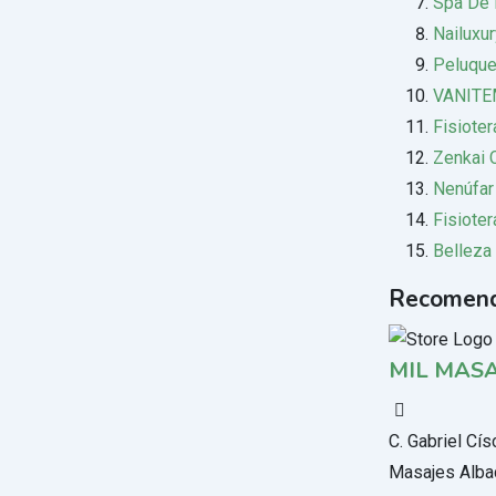
Spa De 
Nailuxu
Peluque
VANITE
Fisioter
Zenkai 
Nenúfar
Fisioter
Belleza 
Recomend
MIL MASA
C. Gabriel Cí
Masajes Alba