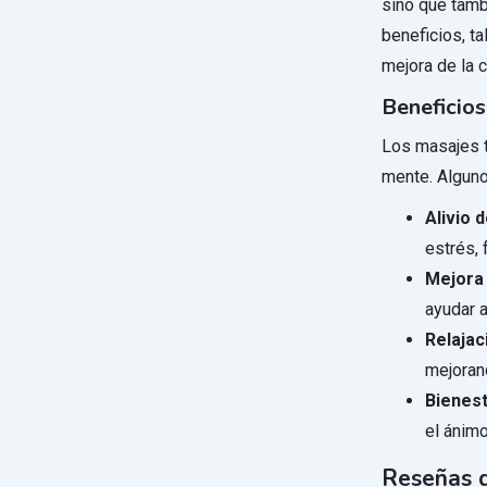
sino que tamb
beneficios, ta
mejora de la 
Beneficios
Los masajes t
mente. Alguno
Alivio d
estrés,
Mejora 
ayudar 
Relajac
mejorand
Bienest
el ánimo
Reseñas d