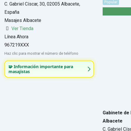
Popular
C. Gabriel Císcar, 30, 02005 Albacete,
€
45
–
€
1
España
Masajes Albacete
Ver Tienda
Línea Ahora
967219XXX
Haz clic para mostrar el número de teléfono
🧩 Información importante para
masajistas
Gabinete de 
Albacete
C. Gabriel Cí