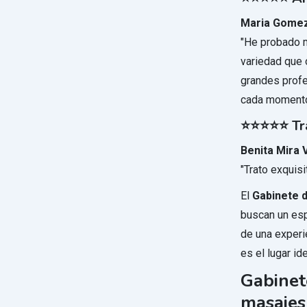
Maria Gome
"He probado m
variedad que 
grandes prof
cada momento 
⭐⭐⭐⭐⭐ Tra
Benita Mira 
"Trato exquis
El
Gabinete 
buscan un esp
de una experi
es el lugar idea
Gabinet
masajes