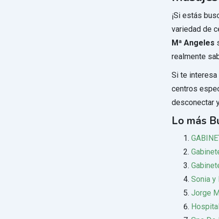
¡Si estás bus
variedad de c
Mª Angeles
s
realmente sab
Si te interes
centros espec
desconectar y 
Lo más B
GABINE
Gabinet
Gabinete
Sonia y
Jorge 
Hospita