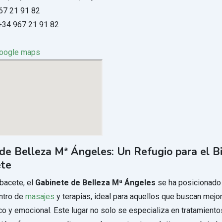
67 21 91 82
34 967 21 91 82
google maps
de Belleza Mª Ángeles: Un Refugio para el B
ete
bacete, el
Gabinete de Belleza Mª Ángeles
se ha posicionado
ntro de
masajes
y terapias, ideal para aquellos que buscan mejor
co y emocional. Este lugar no solo se especializa en tratamiento