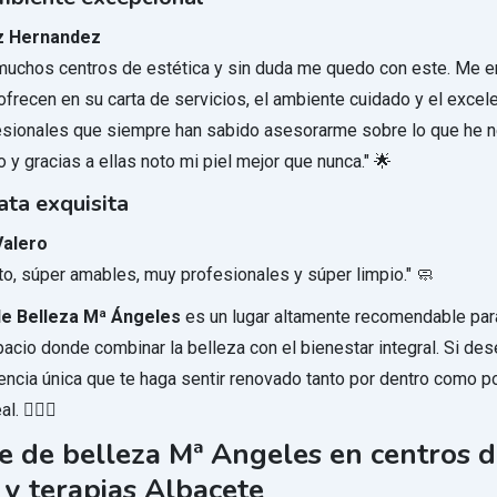
z Hernandez
uchos centros de estética y sin duda me quedo con este. Me e
ofrecen en su carta de servicios, el ambiente cuidado y el excele
esionales que siempre han sabido asesorarme sobre lo que he 
y gracias a ellas noto mi piel mejor que nunca." 🌟
ta exquisita
Valero
ito, súper amables, muy profesionales y súper limpio." 🧼
de Belleza Mª Ángeles
es un lugar altamente recomendable par
acio donde combinar la belleza con el bienestar integral. Si des
encia única que te haga sentir renovado tanto por dentro como po
l. 💆‍♀️✨
e de belleza Mª Angeles en centros 
 y terapias Albacete