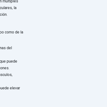
n múltiples
culares, la
ción.
rpo como de la
onas del
 que puede
iones.
úsculos,
puede elevar