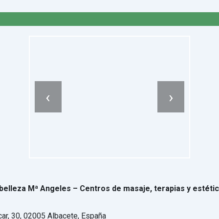
50
por hora
(Negociable)
‹
›
belleza Mª Angeles – Centros de masaje, terapias y estéti
scar, 30, 02005 Albacete, España