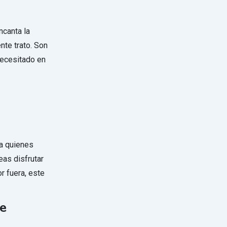
ncanta la
nte trato. Son
necesitado en
a quienes
eas disfrutar
r fuera, este
de