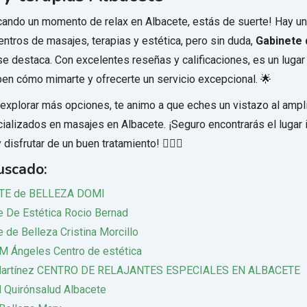
cando un momento de relax en Albacete, estás de suerte! Hay un
entros de masajes, terapias y estética, pero sin duda,
Gabinete 
e destaca. Con excelentes reseñas y calificaciones, es un luga
en cómo mimarte y ofrecerte un servicio excepcional. 🌟
a explorar más opciones, te animo a que eches un vistazo al ampl
ializados en masajes en Albacete. ¡Seguro encontrarás el lugar 
disfrutar de un buen tratamiento! 💆‍♀️✨
uscado:
TE de BELLEZA DOMI
e De Estética Rocio Bernad
 de Belleza Cristina Morcillo
 M Ángeles Centro de estética
Martínez CENTRO DE RELAJANTES ESPECIALES EN ALBACETE
l Quirónsalud Albacete