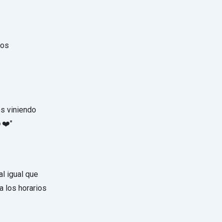
los
os viniendo
️❤️"
l igual que
a los horarios