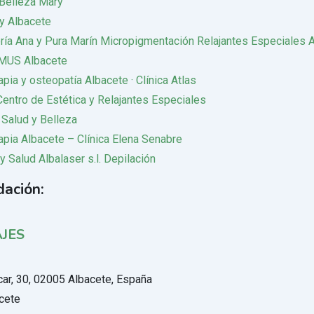
Belleza Mary
ry Albacete
ría Ana y Pura Marín Micropigmentación Relajantes Especiales 
MUS Albacete
apia y osteopatía Albacete · Clínica Atlas
Centro de Estética y Relajantes Especiales
 Salud y Belleza
apia Albacete – Clínica Elena Senabre
y Salud Albalaser s.l. Depilación
ación:
JES
scar, 30, 02005 Albacete, España
cete