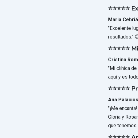
⭐⭐⭐⭐⭐ Exc
Maria Cebri
"Excelente lu
resultados." 
⭐⭐⭐⭐⭐ Mi 
Cristina Ro
"Mi clínica d
aquí y es tod
⭐⭐⭐⭐⭐ Pro
Ana Palacio
"¡Me encanta!
Gloria y Rosa
que tenemos.
⭐⭐⭐⭐⭐ Am