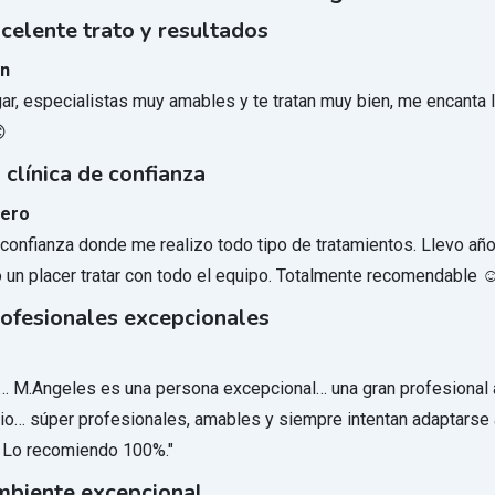
elente trato y resultados
án
gar, especialistas muy amables y te tratan muy bien, me encanta 

clínica de confianza
mero
e confianza donde me realizo todo tipo de tratamientos. Llevo añ
o un placer tratar con todo el equipo. Totalmente recomendable ☺
fesionales excepcionales
s
… M.Angeles es una persona excepcional… una gran profesional a
rio… súper profesionales, amables y siempre intentan adaptarse 
 Lo recomiendo 100%."
biente excepcional