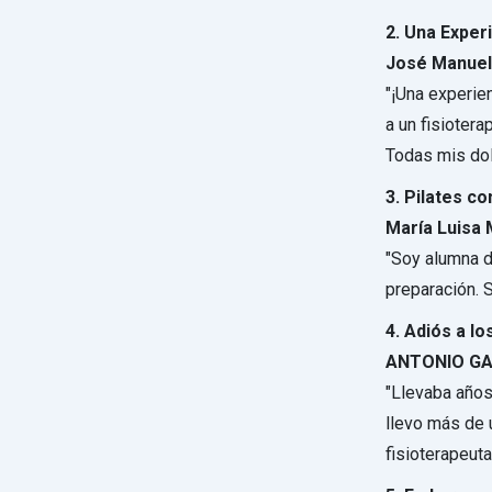
2. Una Exper
José Manuel
"¡Una experie
a un fisioter
Todas mis dol
3. Pilates c
María Luisa
"Soy alumna d
preparación. 
4. Adiós a l
ANTONIO GA
"Llevaba años
llevo más de 
fisioterapeuta