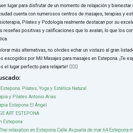
en lugar para disfrutar de un momento de relajación y bienestar
ciudad cuenta con numerosos centros de masajes, terapias y est
sioterapia, Pilates y Podología realmente destacan por su excele
 reseñas positivas y calificaciones que lo avalan, lo que los co
ica.
orar más alternativas, no olvides echar un vistazo al gran lista
os escogidos por Mil Masajes para masajes en Estepona. ¡Te e
 el lugar perfecto para relajarte! 💆‍♀️✨
uscado:
Estepona. Pilates, Yoga y Estética Natural
apia y Pilates Antonio Arias
rapia Estepona El Ángel
E ART ESTEPONA
n Estepona
Thai relaxation en Estepona Calle Av.pueta de mar 64.Estepona 