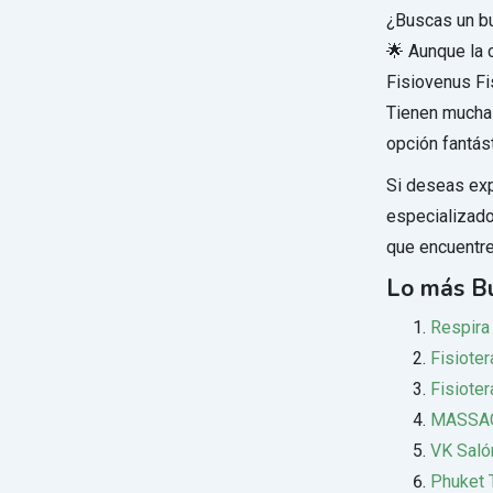
¿Buscas un bu
🌟 Aunque la 
Fisiovenus Fi
Tienen muchas
opción fantást
Si deseas expl
especializad
que encuentres
Lo más B
Respira 
Fisioter
Fisiote
MASSAG
VK Saló
Phuket 