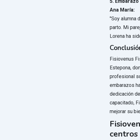
5. Embarazo
Ana María:
"Soy alumna de
parto. Mi par
Lorena ha sid
Conclusió
Fisiovenus Fi
Estepona, don
profesional s
embarazos has
dedicación de
capacitado, 
mejorar su bie
Fisioven
centros