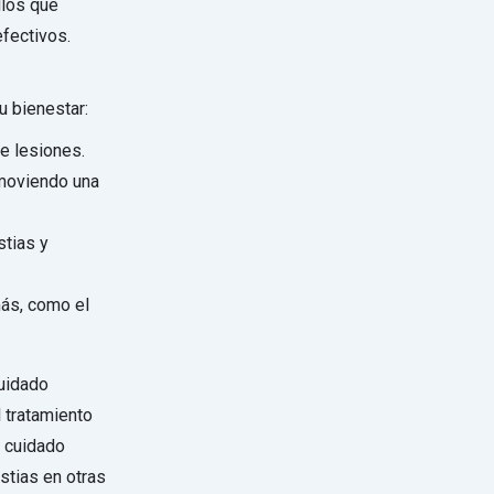
llos que
efectivos.
u bienestar:
e lesiones.
omoviendo una
stias y
ás, como el
cuidado
l tratamiento
l cuidado
stias en otras