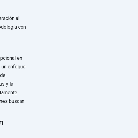
aración al
podología con
epcional en
r un enfoque
sde
as y la
ltamente
enes buscan
en