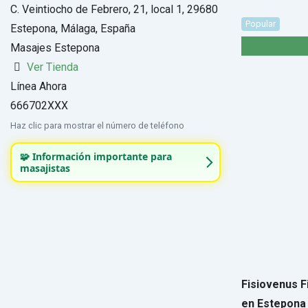
C. Veintiocho de Febrero, 21, local 1, 29680
Popular
Estepona, Málaga, España
€
45
–
€
1
Masajes Estepona
Ver Tienda
Línea Ahora
666702XXX
Haz clic para mostrar el número de teléfono
🧩 Información importante para
masajistas
Fisiovenus F
en Estepona