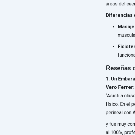
áreas del cue
Diferencias 
Masaje
muscula
Fisiote
funciona
Reseñas d
1. Un Embara
Vero Ferrer:
“Asistí a cla
físico. En el
perineal con A
y fue muy com
al 100%, prof