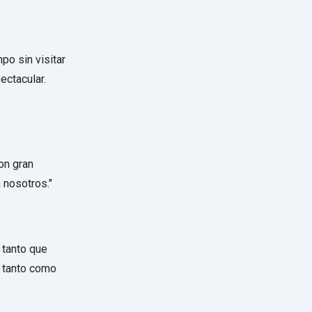
o sin visitar
ectacular.
on gran
 nosotros."
 tanto que
o tanto como