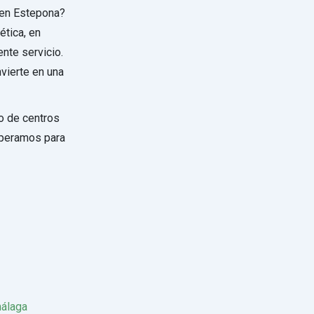
 en Estepona?
ética, en
nte servicio.
nvierte en una
do de centros
speramos para
málaga