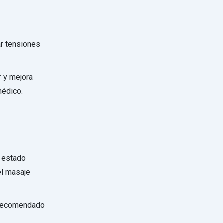
ar tensiones
r y mejora
médico.
i estado
el masaje
 ¡Recomendado