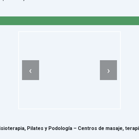
50
por hora
(Negociable)
‹
›
isioterapia, Pilates y Podología – Centros de masaje, terapi