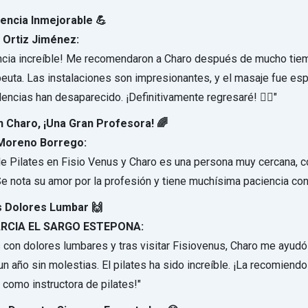
iencia Inmejorable 💪
 Ortiz Jiménez:
ncia increíble! Me recomendaron a Charo después de mucho tiemp
apeuta. Las instalaciones son impresionantes, y el masaje fue esp
encias han desaparecido. ¡Definitivamente regresaré! ✌🏼"
on Charo, ¡Una Gran Profesora! 🌈
 Moreno Borrego:
e Pilates en Fisio Venus y Charo es una persona muy cercana, c
Se nota su amor por la profesión y tiene muchísima paciencia con
os Dolores Lumbar 🙌
RCIA EL SARGO ESTEPONA:
 con dolores lumbares y tras visitar Fisiovenus, Charo me ayudó
un año sin molestias. El pilates ha sido increíble. ¡La recomiend
 como instructora de pilates!"